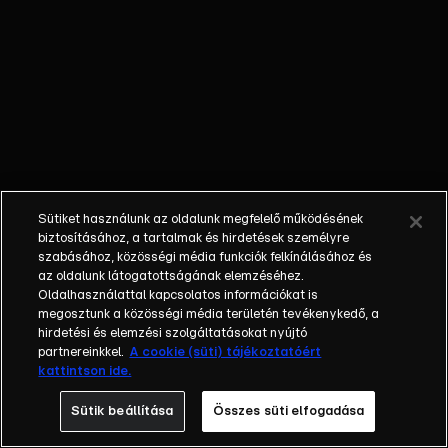
neki,
miközben a
sajtó
könyörtelenül
támadja. Az
ügyvédjük
eléri, hogy
Paolo
óvadék
Sütiket használunk az oldalunk megfelelő működésének
ellenében
biztosításához, a tartalmak és hirdetések személyre
szabadlábra
szabásához, közösségi média funkciók felkínálásához és
az oldalunk látogatottságának elemzéséhez.
kerülhessen,
Oldalhasználattal kapcsolatos információkat is
de a
megosztunk a közösségi média területén tevékenykedő, a
szükséges
hirdetési és elemzési szolgáltatásokat nyújtó
összeg túl
partnereinkkel.
A cookie (süti) tájékoztatóért
kattintson ide.
magas, a
Lorenzi
Sütik beállítása
Összes süti elfogadása
család pedig