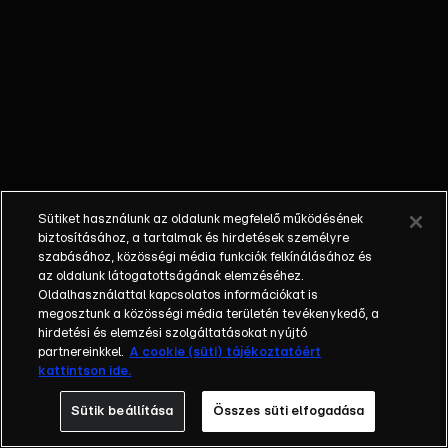
fiát, Yannis-t
keresi meg,
akivel hamar
összebarátkozik.
Yannis nem
tudja, hogy ő az
édesapja,
Caroline pedig
amikor
Sütiket használunk az oldalunk megfelelő működésének
tudomást
biztosításához, a tartalmak és hirdetések személyre
szerez David
szabásához, közösségi média funkciók felkínálásához és
az oldalunk látogatottságának elemzéséhez.
hazatéréséről,
Oldalhasználattal kapcsolatos információkat is
nem is akarja,
megosztunk a közösségi média területén tevékenykedő, a
hogy David a fia
hirdetési és elemzési szolgáltatásokat nyújtó
édesapja
partnereinkkel.
A cookie (süti) tájékoztatóért
kattintson ide.
legyen. Bertrand
szintén ágál ez
Sütik beállítása
Összes süti elfogadása
ellen. A férfi