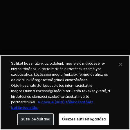
munkálkodik,
hogy a
feleségévé
kényszerítse.
Laure noha
átesik az
életmentő
műtétjén, a
Caroline-al
Sütiket használunk az oldalunk megfelelő működésének
kapcsolatos
biztosításához, a tartalmak és hirdetések személyre
látomásai
szabásához, közösségi média funkciók felkínálásához és
az oldalunk látogatottságának elemzéséhez.
nem múlnak.
Oldalhasználattal kapcsolatos információkat is
Emiatt a
megosztunk a közösségi média területén tevékenykedő, a
párkapcsolata
hirdetési és elemzési szolgáltatásokat nyújtó
is veszélybe
partnereinkkel.
A cookie (süti) tájékoztatóért
kattintson ide.
kerül Mathias-
szal.
Sütik beállítása
Összes süti elfogadása