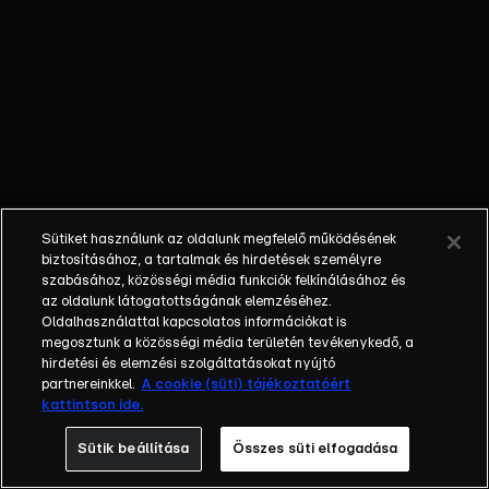
Jessica
ragaszkodik
hozzá. Az
újdonsült
rendező rögtön
mélyvízbe
dobja a
csapatot
azzal, hogy
Sütiket használunk az oldalunk megfelelő működésének
elindítja őket a
biztosításához, a tartalmak és hirdetések személyre
barcelonai
szabásához, közösségi média funkciók felkínálásához és
az oldalunk látogatottságának elemzéséhez.
művészeti
Oldalhasználattal kapcsolatos információkat is
fesztiválon.
megosztunk a közösségi média területén tevékenykedő, a
Sarahnak
hirdetési és elemzési szolgáltatásokat nyújtó
gondjai
partnereinkkel.
A cookie (süti) tájékoztatóért
kattintson ide.
akadnak a
tandíj
Sütik beállítása
Összes süti elfogadása
fizetésével,