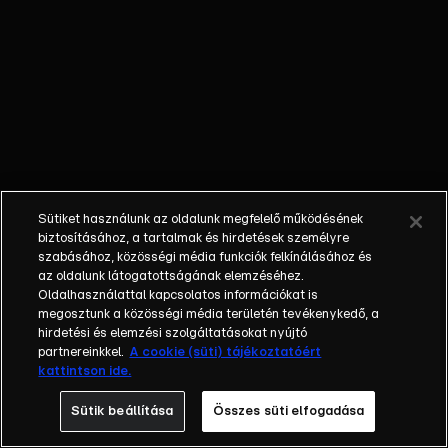
szerelmét. Ez
mélyütésként
éri Laure-t.
Képtelen
elhinni, hogy a
férfi, akibe
beleszeretett,
ilyesmire
képes lenne.
Sütiket használunk az oldalunk megfelelő működésének
Caroline is
biztosításához, a tartalmak és hirdetések személyre
utánajár az
szabásához, közösségi média funkciók felkínálásához és
az oldalunk látogatottságának elemzéséhez.
ügynek, és
Oldalhasználattal kapcsolatos információkat is
kideríti, hogy
megosztunk a közösségi média területén tevékenykedő, a
Manuel
hirdetési és elemzési szolgáltatásokat nyújtó
elismerte,
partnereinkkel.
A cookie (süti) tájékoztatóért
kattintson ide.
hogy bűnös,
de mert azt a
Sütik beállítása
Összes süti elfogadása
vallomását