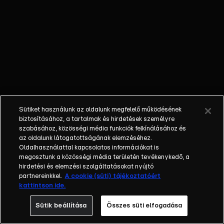
élet sokkal
nehezebb,
mint a
gonoszkodás.
Sütiket használunk az oldalunk megfelelő működésének
biztosításához, a tartalmak és hirdetések személyre
szabásához, közösségi média funkciók felkínálásához és
az oldalunk látogatottságának elemzéséhez.
Oldalhasználattal kapcsolatos információkat is
megosztunk a közösségi média területén tevékenykedő, a
hirdetési és elemzési szolgáltatásokat nyújtó
partnereinkkel.
A cookie (süti) tájékoztatóért
kattintson ide.
Sütik beállítása
Összes süti elfogadása