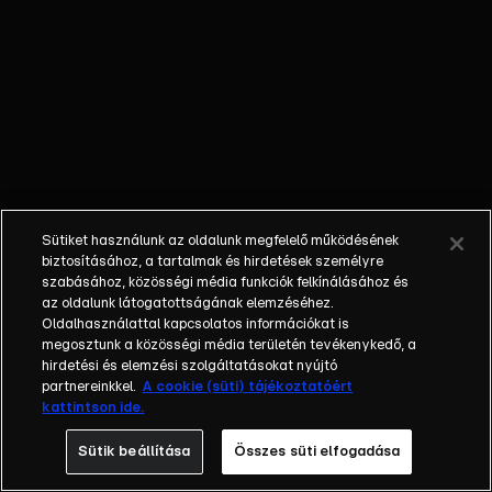
találkoznak, Jules
mindent elkövet,
hogy
megszökhessen
Darros telepéről.
Sütiket használunk az oldalunk megfelelő működésének
biztosításához, a tartalmak és hirdetések személyre
szabásához, közösségi média funkciók felkínálásához és
az oldalunk látogatottságának elemzéséhez.
Oldalhasználattal kapcsolatos információkat is
megosztunk a közösségi média területén tevékenykedő, a
hirdetési és elemzési szolgáltatásokat nyújtó
partnereinkkel.
A cookie (süti) tájékoztatóért
kattintson ide.
Sütik beállítása
Összes süti elfogadása