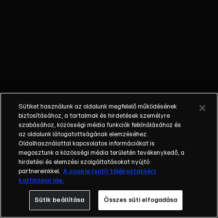
tengeri
támadást
indít
ellenük? A
Sonic Boom
Uszony
iszony című
részében
Sonic, Farki,
Sütiket használunk az oldalunk megfelelő működésének
Amy, Boxer
biztosításához, a tartalmak és hirdetések személyre
és Stick vízi
szabásához, közösségi média funkciók felkínálásához és
az oldalunk látogatottságának elemzéséhez.
kalandba
Oldalhasználattal kapcsolatos információkat is
keverednek,
megosztunk a közösségi média területén tevékenykedő, a
miután Dr.
hirdetési és elemzési szolgáltatásokat nyújtó
Tojáshegy
partnereinkkel.
A cookie (süti) tájékoztatóért
kattintson ide.
egy
hatalmas
Sütik beállítása
Összes süti elfogadása
tengeri