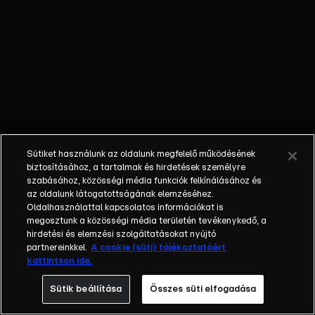
majd a
kisbabájáról,
Chumley-ról. A
Sonic Boom
Három férfi és
a babám című
részében a
három jóbarát a
deszkáikkal
Sütiket használunk az oldalunk megfelelő működésének
szórakoznak,
biztosításához, a tartalmak és hirdetések személyre
aminek Rozmár
szabásához, közösségi média funkciók felkínálásához és
az oldalunk látogatottságának elemzéséhez.
asszony issza
Oldalhasználattal kapcsolatos információkat is
meg a levét,
megosztunk a közösségi média területén tevékenykedő, a
amikor egy
hirdetési és elemzési szolgáltatásokat nyújtó
furcsa
partnereinkkel.
A cookie (süti) tájékoztatóért
kattintson ide.
balesetet
követően rá dől
Sütik beállítása
Összes süti elfogadása
egy fa. Az