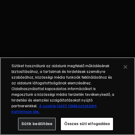
versengéssé
fajul.
Eggman úgy
érzi, végre
legyőzte
Sonicot, de
a helyzet
hamar
komikussá
Sütiket használunk az oldalunk megfelelő működésének
válik, és
biztosításához, a tartalmak és hirdetések személyre
mindenki
szabásához, közösségi média funkciók felkínálásához és
az oldalunk látogatottságának elemzéséhez.
nevet a
Oldalhasználattal kapcsolatos információkat is
furcsa
megosztunk a közösségi média területén tevékenykedő, a
fordulatokon.
hirdetési és elemzési szolgáltatásokat nyújtó
Vajon ki kerül
partnereinkkel.
A cookie (süti) tájékoztatóért
kattintson ide.
ki győztesen
ebből az
Sütik beállítása
Összes süti elfogadása
őrült