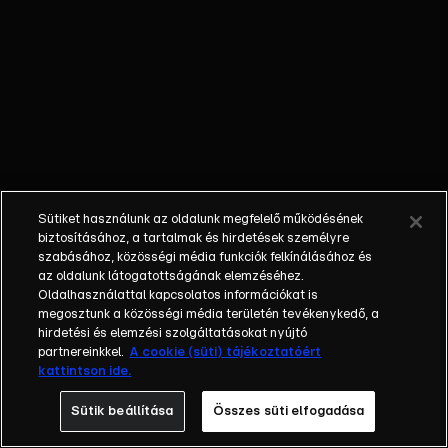
kis hiba
hatalmas
káoszt okoz az
egész bázison,
és a gonosz
terv
veszélybe
kerül. Sonicnak
és a
Sütiket használunk az oldalunk megfelelő működésének
csapatnak
biztosításához, a tartalmak és hirdetések személyre
gyorsan közbe
szabásához, közösségi média funkciók felkínálásához és
az oldalunk látogatottságának elemzéséhez.
kell lépnie,
Oldalhasználattal kapcsolatos információkat is
mielőtt a
megosztunk a közösségi média területén tevékenykedő, a
helyzet
hirdetési és elemzési szolgáltatásokat nyújtó
teljesen
partnereinkkel.
A cookie (süti) tájékoztatóért
kattintson ide.
elszabadul.
Sütik beállítása
Összes süti elfogadása