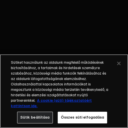
titokban készített
egy hangfelvételt
a Martinnal
folytatott
beszélgetéséről,
amit bemutatnak a
főügyésznek.
Martin értesíti
Nourát: Ans
Sütiket használunk az oldalunk megfelelő működésének
veszélyt jelenthet
biztosításához, a tartalmak és hirdetések személyre
a családjukra – ám
szabásához, közösségi média funkciók felkínálásához és
az oldalunk látogatottságának elemzéséhez.
lehet, hogy már
Oldalhasználattal kapcsolatos információkat is
elkésett a
megosztunk a közösségi média területén tevékenykedő, a
figyelmeztetéssel.
hirdetési és elemzési szolgáltatásokat nyújtó
A végjáték
partnereinkkel.
A cookie (süti) tájékoztatóért
kattintson ide.
közeleg: vajon ki éli
túl a nagy
Sütik beállítása
Összes süti elfogadása
leszámolást?