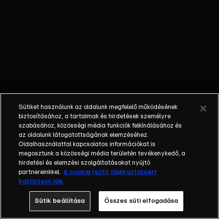
gondolja.
Noura
elmeséli
Martinnak,
hogy mit
hallott róla.
A férfi egy
kitalált
történettel
Sütiket használunk az oldalunk megfelelő működésének
védekezik.
biztosításához, a tartalmak és hirdetések személyre
Noura
szabásához, közösségi média funkciók felkínálásához és
az oldalunk látogatottságának elemzéséhez.
kutakodik
Oldalhasználattal kapcsolatos információkat is
kicsit és
megosztunk a közösségi média területén tevékenykedő, a
kiderül
hirdetési és elemzési szolgáltatásokat nyújtó
számára,
partnereinkkel.
A cookie (süti) tájékoztatóért
kattintson ide.
hogy Henk
milyen
Sütik beállítása
Összes süti elfogadása
szerepet