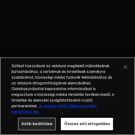
fellépését
láthatjuk. | A
műsorszám AI
használatával
módosított
elemeket
tartalmaz.
Sütiket használunk az oldalunk megfelelő működésének
biztosításához, a tartalmak és hirdetések személyre
szabásához, közösségi média funkciók felkínálásához és
az oldalunk látogatottságának elemzéséhez.
Oldalhasználattal kapcsolatos információkat is
megosztunk a közösségi média területén tevékenykedő, a
hirdetési és elemzési szolgáltatásokat nyújtó
partnereinkkel.
A cookie (süti) tájékoztatóért
kattintson ide.
Sütik beállítása
Összes süti elfogadása