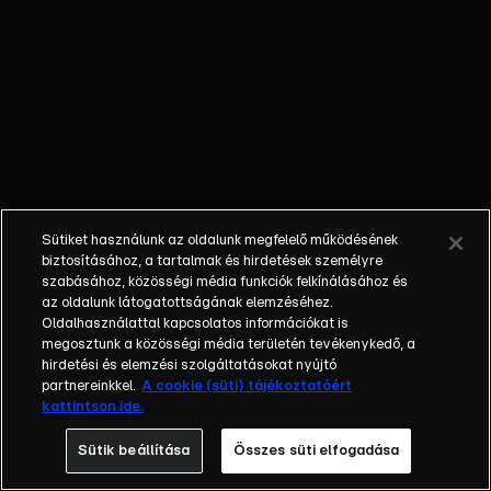
műsorszám AI
használatával
módosított
elemeket
tartalmaz.
Sütiket használunk az oldalunk megfelelő működésének
biztosításához, a tartalmak és hirdetések személyre
szabásához, közösségi média funkciók felkínálásához és
az oldalunk látogatottságának elemzéséhez.
Oldalhasználattal kapcsolatos információkat is
megosztunk a közösségi média területén tevékenykedő, a
hirdetési és elemzési szolgáltatásokat nyújtó
partnereinkkel.
A cookie (süti) tájékoztatóért
kattintson ide.
Sütik beállítása
Összes süti elfogadása