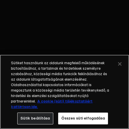
Hajdú
Balázs
fellépését
láthatjuk.
Sütiket használunk az oldalunk megfelelő működésének
biztosításához, a tartalmak és hirdetések személyre
szabásához, közösségi média funkciók felkínálásához és
az oldalunk látogatottságának elemzéséhez.
Oldalhasználattal kapcsolatos információkat is
megosztunk a közösségi média területén tevékenykedő, a
hirdetési és elemzési szolgáltatásokat nyújtó
partnereinkkel.
A cookie (süti) tájékoztatóért
kattintson ide.
Sütik beállítása
Összes süti elfogadása