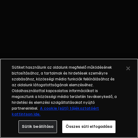
hogy az
állatkertben
történő
rejtélyes
ügyeket
felgöngyölítse.
A
nyomozásban
nincs egyedül:
Sütiket használunk az oldalunk megfelelő működésének
mindig
biztosításához, a tartalmak és hirdetések személyre
mellette van
szabásához, közösségi média funkciók felkínálásához és
az oldalunk látogatottságának elemzéséhez.
hűséges
Oldalhasználattal kapcsolatos információkat is
segítője,
megosztunk a közösségi média területén tevékenykedő, a
Hermione.
hirdetési és elemzési szolgáltatásokat nyújtó
partnereinkkel.
A cookie (süti) tájékoztatóért
kattintson ide.
Sütik beállítása
Összes süti elfogadása