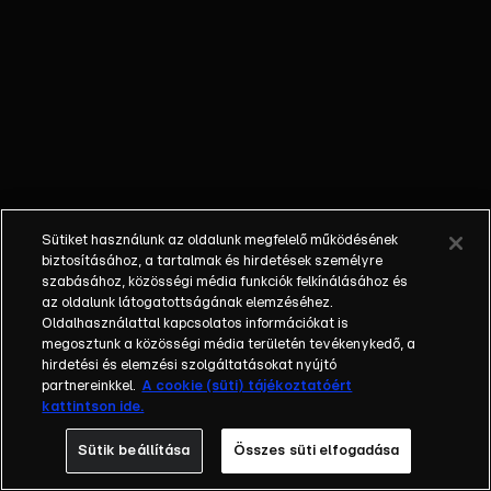
hogy az
állatkertben
történő
rejtélyes
ügyeket
felgöngyölítse.
A
nyomozásban
nincs egyedül:
Sütiket használunk az oldalunk megfelelő működésének
mindig
biztosításához, a tartalmak és hirdetések személyre
mellette van
szabásához, közösségi média funkciók felkínálásához és
az oldalunk látogatottságának elemzéséhez.
hűséges
Oldalhasználattal kapcsolatos információkat is
segítője,
megosztunk a közösségi média területén tevékenykedő, a
Hermione.
hirdetési és elemzési szolgáltatásokat nyújtó
partnereinkkel.
A cookie (süti) tájékoztatóért
kattintson ide.
Sütik beállítása
Összes süti elfogadása