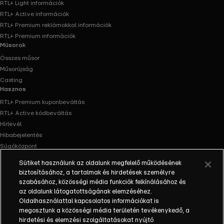
RTL+ Light információk
RTL+ Active információk
RTL+ Premium reklámokkal információk
RTL+ Premium információk
Műsorok
Összes műsor
Műsorújság
Casting
Hasznos
RTL+ Premium kuponbeváltás
RTL+ Active kódbeváltás
Hírlevél
Hibabejelentés
Súgóközpont
Oldaltérkép
Sütiket használunk az oldalunk megfelelő működésének
Akadálymentesítés
biztosításához, a tartalmak és hirdetések személyre
Facebook
Instagram
szabásához, közösségi média funkciók felkínálásához és
az oldalunk látogatottságának elemzéséhez.
Oldalhasználattal kapcsolatos információkat is
megosztunk a közösségi média területén tevékenykedő, a
hirdetési és elemzési szolgáltatásokat nyújtó