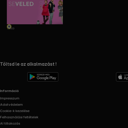
1:31:49
RTL+ useful links.
Töltsd le az alkalmazást !
Információ
Impresszum
Adatvédelem
Cookie-k kezelése
Felhasználási feltételek
AI tiltakozás