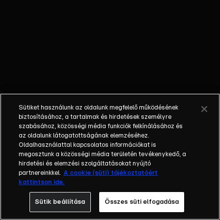
kihívás elé állítja
- vajon a
műanyag fólia
szemetet takar...
vagy kincset?
Sütiket használunk az oldalunk megfelelő működésének
biztosításához, a tartalmak és hirdetések személyre
szabásához, közösségi média funkciók felkínálásához és
az oldalunk látogatottságának elemzéséhez.
Oldalhasználattal kapcsolatos információkat is
megosztunk a közösségi média területén tevékenykedő, a
hirdetési és elemzési szolgáltatásokat nyújtó
partnereinkkel.
A cookie (süti) tájékoztatóért
kattintson ide.
Sütik beállítása
Összes süti elfogadása