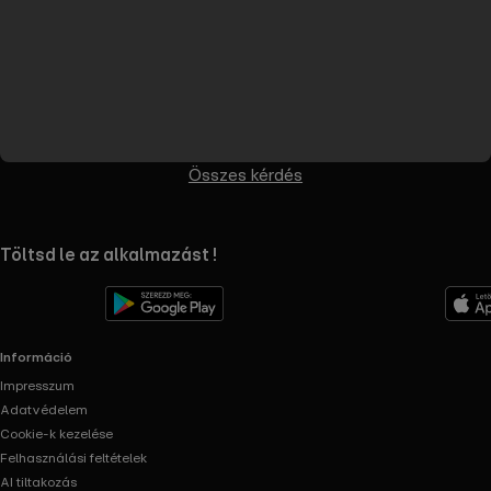
Összes kérdés
RTL+ useful links.
Töltsd le az alkalmazást !
Információ
Impresszum
Adatvédelem
Cookie-k kezelése
Felhasználási feltételek
AI tiltakozás