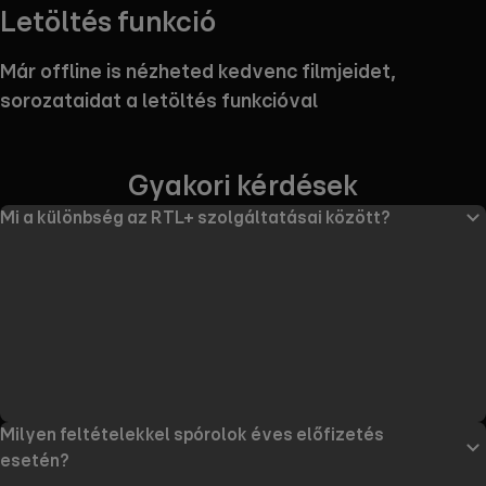
Letöltés funkció
Már offline is nézheted kedvenc filmjeidet,
sorozataidat a letöltés funkcióval
Gyakori kérdések
Mi a különbség az RTL+ szolgáltatásai között?
Milyen feltételekkel spórolok éves előfizetés
esetén?