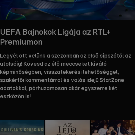
UEFA Bajnokok Ligája az RTL+
Premiumon
Legyél ott velünk a szezonban az első sípszótól az
utolsóig! Kövesd az élő meccseket kiváló
képminőségben, visszatekerési lehetőséggel,
szakértői kommentárral és valós idejű StatZone
adatokkal, párhuzamosan akár egyszerre két
eszközön is!