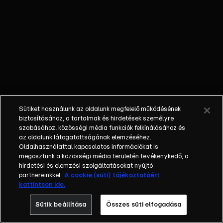
humorista, író,
a hazai stand-
up comedy
sztárjával
beszélgetett.
Sütiket használunk az oldalunk megfelelő működésének
biztosításához, a tartalmak és hirdetések személyre
szabásához, közösségi média funkciók felkínálásához és
az oldalunk látogatottságának elemzéséhez.
Oldalhasználattal kapcsolatos információkat is
megosztunk a közösségi média területén tevékenykedő, a
hirdetési és elemzési szolgáltatásokat nyújtó
partnereinkkel.
A cookie (süti) tájékoztatóért
kattintson ide.
Sütik beállítása
Összes süti elfogadása