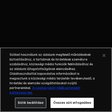
Milyen
nászajándékot
választ a
párnak István
és Tóni?
Fruzsinának
sikerül
lebonyolítania
az esküvői
Sütiket használunk az oldalunk megfelelő működésének
ceremóniát?
biztosításához, a tartalmak és hirdetések személyre
És vajon a
szabásához, közösségi média funkciók felkínálásához és
az oldalunk látogatottságának elemzéséhez.
fiatalok
Oldalhasználattal kapcsolatos információkat is
kimondják a
megosztunk a közösségi média területén tevékenykedő, a
boldogító
hirdetési és elemzési szolgáltatásokat nyújtó
igent? | A
partnereinkkel.
A cookie (süti) tájékoztatóért
kattintson ide.
műsorszám AI
használatával
Sütik beállítása
Összes süti elfogadása
módosított