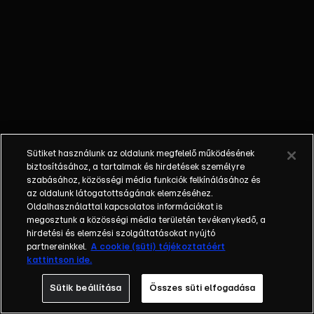
végre
megmutathatja
szuperképességeit
az
esküvőszervezés
kapcsán. Károly
Gubáékat
hibáztatja a
lányával
Sütiket használunk az oldalunk megfelelő működésének
történtekért,
biztosításához, a tartalmak és hirdetések személyre
Marika azonban
szabásához, közösségi média funkciók felkínálásához és
az oldalunk látogatottságának elemzéséhez.
hajlana a békére.
Oldalhasználattal kapcsolatos információkat is
Gréti megtudja az
megosztunk a közösségi média területén tevékenykedő, a
igazságot de
hirdetési és elemzési szolgáltatásokat nyújtó
vajon mit kezd
partnereinkkel.
A cookie (süti) tájékoztatóért
kattintson ide.
vele? | A
műsorszám AI
Sütik beállítása
Összes süti elfogadása
használatával