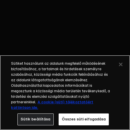
család
bővülésének
gondolata
foglalkoztatja:
hogy fog
elférni náluk
az ifjú pár és
egy kisbaba?
Szerencsére
Sütiket használunk az oldalunk megfelelő működésének
Tóninak és
biztosításához, a tartalmak és hirdetések személyre
Istvánnak is
szabásához, közösségi média funkciók felkínálásához és
az oldalunk látogatottságának elemzéséhez.
van egy
Oldalhasználattal kapcsolatos információkat is
ötlete. Gréti
megosztunk a közösségi média területén tevékenykedő, a
és Lara
hirdetési és elemzési szolgáltatásokat nyújtó
lesújtó
partnereinkkel.
A cookie (süti) tájékoztatóért
kattintson ide.
felfedezést
tesznek
Sütik beállítása
Összes süti elfogadása
shoppingolás