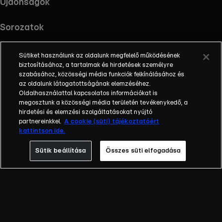
Újdonságok
Sorozatok
Sütiket használunk az oldalunk megfelelő működésének
biztosításához, a tartalmak és hirdetések személyre
szabásához, közösségi média funkciók felkínálásához és
RTL+ useful links.
Töltsd le az alkalmazást !
az oldalunk látogatottságának elemzéséhez.
Oldalhasználattal kapcsolatos információkat is
megosztunk a közösségi média területén tevékenykedő, a
hirdetési és elemzési szolgáltatásokat nyújtó
partnereinkkel.
A cookie (süti) tájékoztatóért
Információ
kattintson ide.
Impresszum
Adatvédelem
Sütik beállítása
Összes süti elfogadása
Cookie-k kezelése
Felhasználási feltételek
AI tiltakozás
RTL+ Light információk
RTL+ Active információk
RTL+ Premium reklámokkal információk