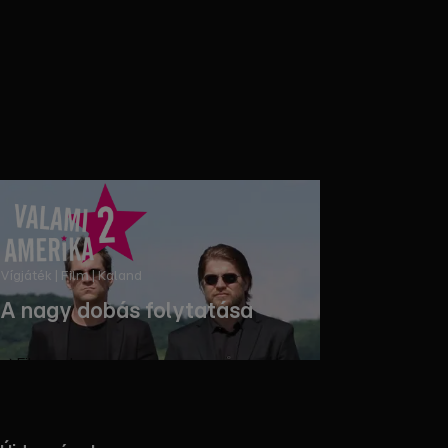
Vígjáték | Film | Kaland
A nagy dobás folytatása
Filmezz!