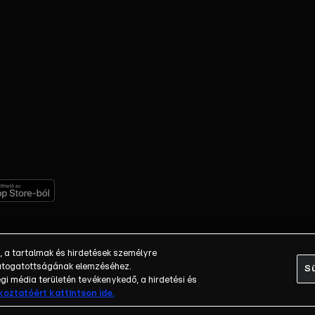
, a tartalmak és hirdetések személyre
 látogatottságának elemzéséhez.
Sü
i média területén tevékenykedő, a hirdetési és
ékoztatóért kattintson ide.