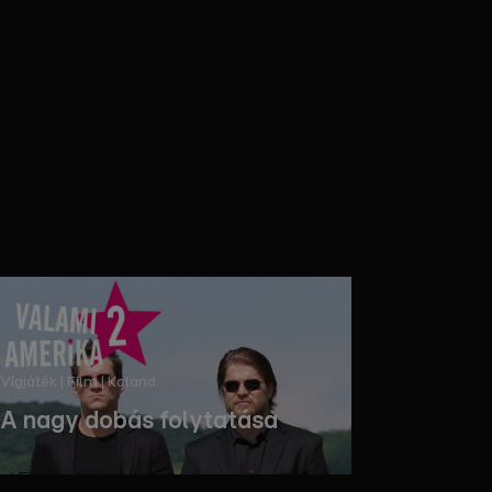
Vígjáték | Film | Kaland
A nagy dobás folytatása
Filmezz!