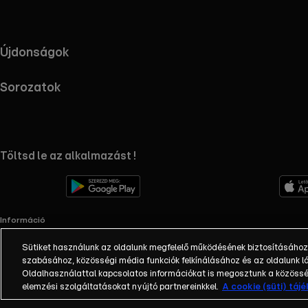
Újdonságok
Sorozatok
RTL+ useful links.
Töltsd le az alkalmazást !
Információ
Impresszum
Sütiket használunk az oldalunk megfelelő működésének biztosításához
Adatvédelem
szabásához, közösségi média funkciók felkínálásához és az oldalunk
Cookie-k kezelése
Oldalhasználattal kapcsolatos információkat is megosztunk a közösség
Felhasználási feltételek
elemzési szolgáltatásokat nyújtó partnereinkkel.
A cookie (süti) táj
AI tiltakozás