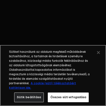
ahol barátja
nevében kell
megszerveznie
a karneváli
felvonulást.
Azt gondolva,
hogy ő jobban
is tudná, inkább
a kreativitás és
Sütiket használunk az oldalunk megfelelő működésének
a szórakozás
biztosításához, a tartalmak és hirdetések személyre
vezesse… ami
szabásához, közösségi média funkciók felkínálásához és
az oldalunk látogatottságának elemzéséhez.
tiszta káoszhoz
Oldalhasználattal kapcsolatos információkat is
vezet! Eközben
megosztunk a közösségi média területén tevékenykedő, a
Sissabelle egy
hirdetési és elemzési szolgáltatásokat nyújtó
titokzatos
partnereinkkel.
A cookie (süti) tájékoztatóért
kattintson ide.
herceg
nyomában jár,
Sütik beállítása
Összes süti elfogadása
aki