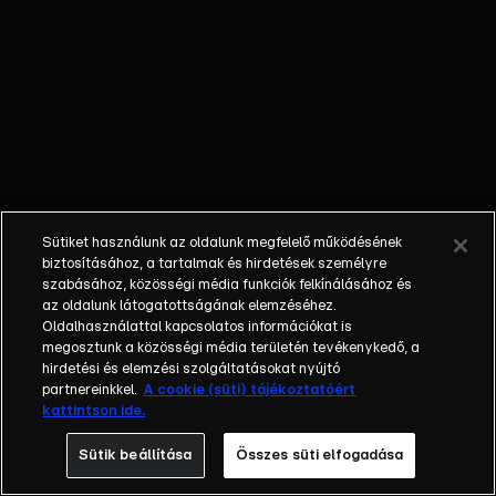
még nagyobb
kincsre
bukkan. Vajon
fel tudja-e
vinni a
hajójukra,
vagy túl nagy
falatot
választott?
Sütiket használunk az oldalunk megfelelő működésének
Vajon Majom
biztosításához, a tartalmak és hirdetések személyre
ellopja a
szabásához, közösségi média funkciók felkínálásához és
az oldalunk látogatottságának elemzéséhez.
kincset? És
Oldalhasználattal kapcsolatos információkat is
hogyan érzi
megosztunk a közösségi média területén tevékenykedő, a
majd magát,
hirdetési és elemzési szolgáltatásokat nyújtó
miután egy
partnereinkkel.
A cookie (süti) tájékoztatóért
kattintson ide.
karhosszúságú
csokit
Sütik beállítása
Összes süti elfogadása
megevett?