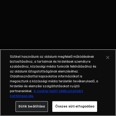
legalább
annyira
fontos, mint
gyorsan
futni. Ennek
egyik
kiemelkedő
egyénisége
volt a
Sütiket használunk az oldalunk megfelelő működésének
német
biztosításához, a tartalmak és hirdetések személyre
futball
szabásához, közösségi média funkciók felkínálásához és
az oldalunk látogatottságának elemzéséhez.
sztárja:
Oldalhasználattal kapcsolatos információkat is
Matthias
megosztunk a közösségi média területén tevékenykedő, a
Sammer.
hirdetési és elemzési szolgáltatásokat nyújtó
partnereinkkel.
A cookie (süti) tájékoztatóért
kattintson ide.
Sütik beállítása
Összes süti elfogadása