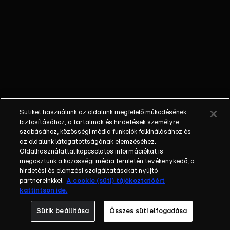
pofonnak
ahhoz, hogy
a világ egyik
legjobb
játékkosává
vált?
Sütiket használunk az oldalunk megfelelő működésének
biztosításához, a tartalmak és hirdetések személyre
szabásához, közösségi média funkciók felkínálásához és
az oldalunk látogatottságának elemzéséhez.
Oldalhasználattal kapcsolatos információkat is
megosztunk a közösségi média területén tevékenykedő, a
hirdetési és elemzési szolgáltatásokat nyújtó
partnereinkkel.
A cookie (süti) tájékoztatóért
kattintson ide.
Sütik beállítása
Összes süti elfogadása