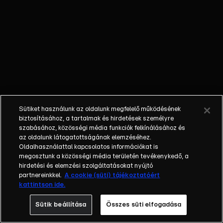
alacsony
volt, és
eleinte az
edzők sem
hittek benne,
kitartásának
köszönhetően
mégis az
egyik legjobb
Sütiket használunk az oldalunk megfelelő működésének
játékos lett a
biztosításához, a tartalmak és hirdetések személyre
világon.
szabásához, közösségi média funkciók felkínálásához és
az oldalunk látogatottságának elemzéséhez.
Oldalhasználattal kapcsolatos információkat is
megosztunk a közösségi média területén tevékenykedő, a
hirdetési és elemzési szolgáltatásokat nyújtó
partnereinkkel.
A cookie (süti) tájékoztatóért
kattintson ide.
Sütik beállítása
Összes süti elfogadása