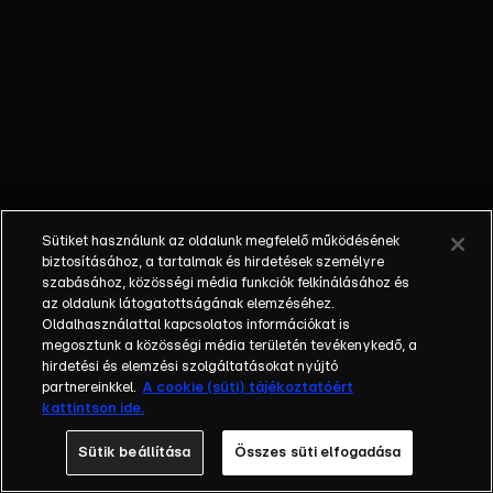
mindkét
szövetségesét, a
játék új
korszakába lépett.
A meglepő
fordulat mögött
Czutor Zoli és
Szőke Rebi álltak,
akik közös
Sütiket használunk az oldalunk megfelelő működésének
húzásukkal
biztosításához, a tartalmak és hirdetések személyre
teljesen
szabásához, közösségi média funkciók felkínálásához és
az oldalunk látogatottságának elemzéséhez.
újrarendezték az
Oldalhasználattal kapcsolatos információkat is
erőviszonyokat:
megosztunk a közösségi média területén tevékenykedő, a
Gáspár Laci
hirdetési és elemzési szolgáltatásokat nyújtó
távozását egy
partnereinkkel.
A cookie (süti) tájékoztatóért
kattintson ide.
„sérthetetlen
tekercs”
Sütik beállítása
Összes süti elfogadása
pecsételte meg,