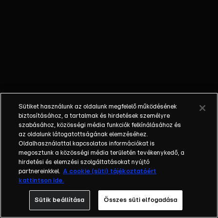
városban.
Nagyon
elfárad, mire
hazaér, és
muszáj
aludnia,
mikozben
testvérei
kalandozni
Sütiket használunk az oldalunk megfelelő működésének
indulnak.
biztosításához, a tartalmak és hirdetések személyre
szabásához, közösségi média funkciók felkínálásához és
az oldalunk látogatottságának elemzéséhez.
Oldalhasználattal kapcsolatos információkat is
megosztunk a közösségi média területén tevékenykedő, a
hirdetési és elemzési szolgáltatásokat nyújtó
partnereinkkel.
A cookie (süti) tájékoztatóért
kattintson ide.
Sütik beállítása
Összes süti elfogadása