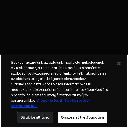
segítségével új
vidéki otthont
keres Lancashire
vidékén, amely
méltó az Egyesült
Királyság
„kvízkirálynőjéhez”.
Sütiket használunk az oldalunk megfelelő működésének
biztosításához, a tartalmak és hirdetések személyre
szabásához, közösségi média funkciók felkínálásához és
az oldalunk látogatottságának elemzéséhez.
Oldalhasználattal kapcsolatos információkat is
megosztunk a közösségi média területén tevékenykedő, a
hirdetési és elemzési szolgáltatásokat nyújtó
partnereinkkel.
A cookie (süti) tájékoztatóért
kattintson ide.
Sütik beállítása
Összes süti elfogadása