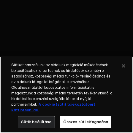
melyek
látszólag
rácáfolnak az
ismert
valóságra,
legyen szó
ősi
legendákról
vagy bibliai
Sütiket használunk az oldalunk megfelelő működésének
történetekről.
biztosításához, a tartalmak és hirdetések személyre
Talán ezek az
szabásához, közösségi média funkciók felkínálásához és
az oldalunk látogatottságának elemzéséhez.
időutazás
Oldalhasználattal kapcsolatos információkat is
legkorábbi
megosztunk a közösségi média területén tevékenykedő, a
feljegyzései?
hirdetési és elemzési szolgáltatásokat nyújtó
partnereinkkel.
A cookie (süti) tájékoztatóért
kattintson ide.
Sütik beállítása
Összes süti elfogadása