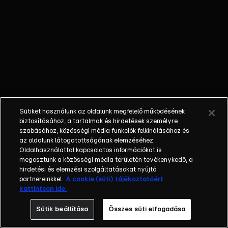
görög sziget
az Égei-
tengeren, alig
50 kilométerre
a török
partoktól.
Utazásuk
célja, hogy
kiderítsék,
Sütiket használunk az oldalunk megfelelő működésének
vajon mitől
biztosításához, a tartalmak és hirdetések személyre
érzik olyan jól
szabásához, közösségi média funkciók felkínálásához és
az oldalunk látogatottságának elemzéséhez.
magukat az
Oldalhasználattal kapcsolatos információkat is
ottaniak, hogy
megosztunk a közösségi média területén tevékenykedő, a
mintha
hirdetési és elemzési szolgáltatásokat nyújtó
elfelejtenének
partnereinkkel.
A cookie (süti) tájékoztatóért
kattintson ide.
meghalni,
ahogy Dan
Sütik beállítása
Összes süti elfogadása
Buettner, a