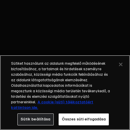
híreket? Szilvia
igyekszik
megkörnyékezni
Angéla
szövetségeseit, és
az egyiknek
visszautasíthatatlan
ajánlatot tesz.
Veszélybe kerül
Sütiket használunk az oldalunk megfelelő működésének
Karola egészsége,
biztosításához, a tartalmak és hirdetések személyre
amikor úgy tűnik,
szabásához, közösségi média funkciók felkínálásához és
az oldalunk látogatottságának elemzéséhez.
nem fog eljutni a
Oldalhasználattal kapcsolatos információkat is
gyógykezelésre.
megosztunk a közösségi média területén tevékenykedő, a
hirdetési és elemzési szolgáltatásokat nyújtó
partnereinkkel.
A cookie (süti) tájékoztatóért
kattintson ide.
Sütik beállítása
Összes süti elfogadása