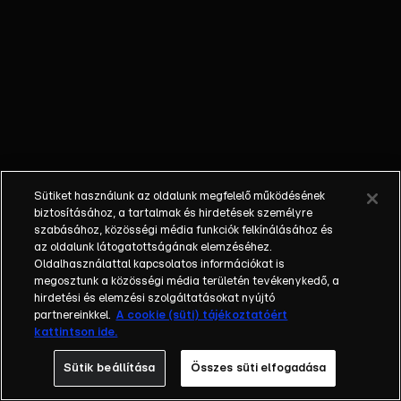
sikerű
sztárpárshow új
évadában ezúttal
nyolc pár költözik
össze, hogy a
hetekig tartó
küzdelem végére
eldöntsék, ki lesz
az idei évad Nyerő
Sütiket használunk az oldalunk megfelelő működésének
Párosa! Az új évad
biztosításához, a tartalmak és hirdetések személyre
sztárpárosai:
szabásához, közösségi média funkciók felkínálásához és
az oldalunk látogatottságának elemzéséhez.
Kocsis Dénes
Oldalhasználattal kapcsolatos információkat is
színész, aki
megosztunk a közösségi média területén tevékenykedő, a
elsősorban az
hirdetési és elemzési szolgáltatásokat nyújtó
Operettszínház
partnereinkkel.
A cookie (süti) tájékoztatóért
kattintson ide.
előadásaiból lehet
ismerős a nézők
Sütik beállítása
Összes süti elfogadása
számára és