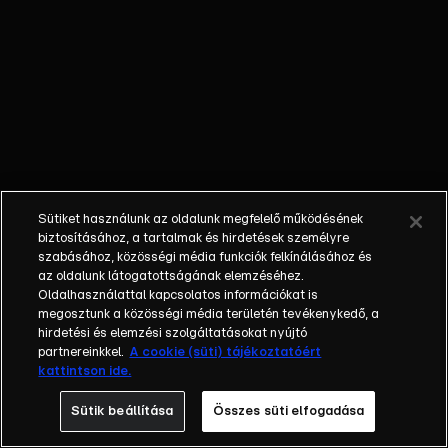
sikerű
sztárpárshow új
évadában ezúttal
nyolc pár költözik
össze, hogy a
hetekig tartó
küzdelem végére
eldöntsék, ki lesz
az idei évad Nyerő
Sütiket használunk az oldalunk megfelelő működésének
Párosa! Az új évad
biztosításához, a tartalmak és hirdetések személyre
sztárpárosai:
szabásához, közösségi média funkciók felkínálásához és
az oldalunk látogatottságának elemzéséhez.
Kocsis Dénes
Oldalhasználattal kapcsolatos információkat is
színész, aki
megosztunk a közösségi média területén tevékenykedő, a
elsősorban az
hirdetési és elemzési szolgáltatásokat nyújtó
Operettszínház
partnereinkkel.
A cookie (süti) tájékoztatóért
kattintson ide.
előadásaiból lehet
ismerős a nézők
Sütik beállítása
Összes süti elfogadása
számára és