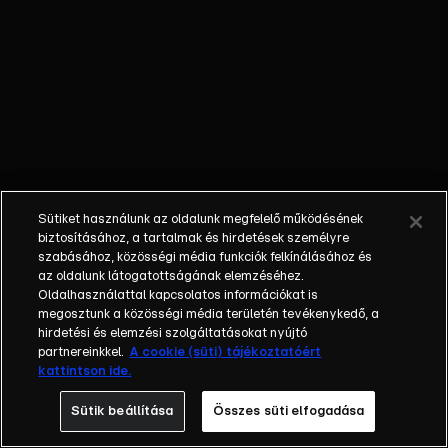
Zsófi és Kis
Zsolt, Gergely
Róbert és
Némedi-Varga
Tímea, Kabát
Péter és Róka
Adrienne, Papp
Gergő és
Juhász Judit,
Sütiket használunk az oldalunk megfelelő működésének
Peller Anna és
biztosításához, a tartalmak és hirdetések személyre
Lukács Miklós,
szabásához, közösségi média funkciók felkínálásához és
az oldalunk látogatottságának elemzéséhez.
Valkó Eszter
Oldalhasználattal kapcsolatos információkat is
és Radócz
megosztunk a közösségi média területén tevékenykedő, a
Péter, Pumped
hirdetési és elemzési szolgáltatásokat nyújtó
Gabo és
partnereinkkel.
A cookie (süti) tájékoztatóért
kattintson ide.
Sebestyén
Ágnes,
Sütik beállítása
Összes süti elfogadása
valamint az