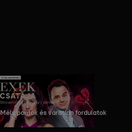
Showműsor | Reality | Verseny
Mély pontok és váratlan fordulatok
Streameld az új részt