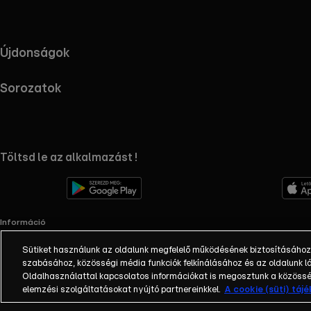
Újdonságok
Sorozatok
RTL+ useful links.
Töltsd le az alkalmazást !
Információ
Impresszum
Sütiket használunk az oldalunk megfelelő működésének biztosításához
Adatvédelem
szabásához, közösségi média funkciók felkínálásához és az oldalunk
Cookie-k kezelése
Oldalhasználattal kapcsolatos információkat is megosztunk a közösség
Felhasználási feltételek
elemzési szolgáltatásokat nyújtó partnereinkkel.
A cookie (süti) táj
AI tiltakozás