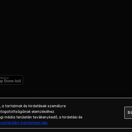
, a tartalmak és hirdetések személyre
 látogatottságának elemzéséhez.
Sü
i média területén tevékenykedő, a hirdetési és
ékoztatóért kattintson ide.