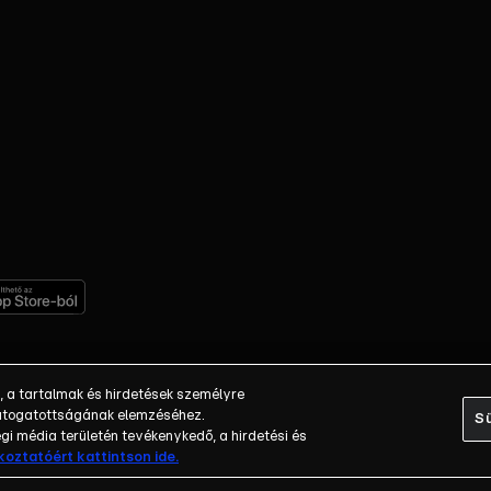
, a tartalmak és hirdetések személyre
 látogatottságának elemzéséhez.
Sü
i média területén tevékenykedő, a hirdetési és
ékoztatóért kattintson ide.