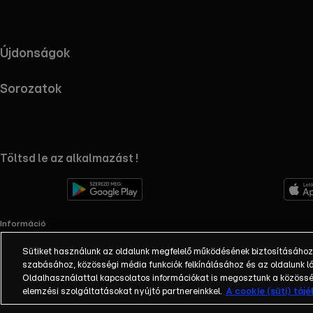
Újdonságok
Sorozatok
RTL+ useful links.
Töltsd le az alkalmazást !
Információ
Impresszum
Sütiket használunk az oldalunk megfelelő működésének biztosításához
Adatvédelem
szabásához, közösségi média funkciók felkínálásához és az oldalunk
Cookie-k kezelése
Oldalhasználattal kapcsolatos információkat is megosztunk a közösség
Felhasználási feltételek
elemzési szolgáltatásokat nyújtó partnereinkkel.
A cookie (süti) táj
AI tiltakozás