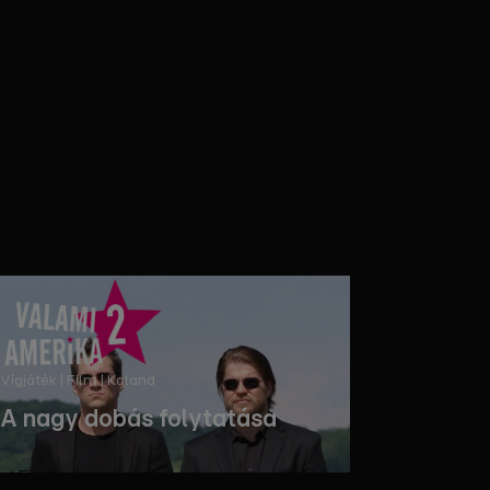
Vígjáték | Film | Kaland
A nagy dobás folytatása
Filmezz!