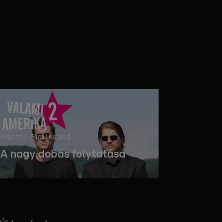
Vígjáték | Film | Kaland
A nagy dobás folytatása
Filmezz!