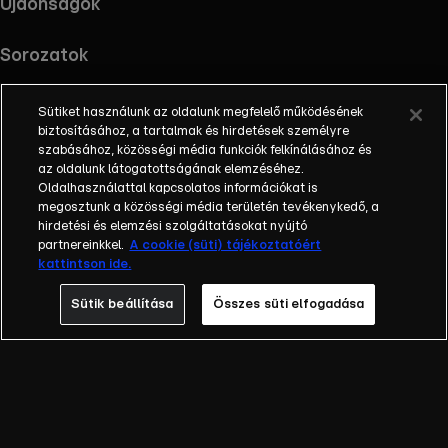
Újdonságok
Sorozatok
Sütiket használunk az oldalunk megfelelő működésének
biztosításához, a tartalmak és hirdetések személyre
szabásához, közösségi média funkciók felkínálásához és
RTL+ useful links.
Töltsd le az alkalmazást !
az oldalunk látogatottságának elemzéséhez.
Oldalhasználattal kapcsolatos információkat is
megosztunk a közösségi média területén tevékenykedő, a
hirdetési és elemzési szolgáltatásokat nyújtó
partnereinkkel.
A cookie (süti) tájékoztatóért
Információ
kattintson ide.
Impresszum
Adatvédelem
Sütik beállítása
Összes süti elfogadása
Cookie-k kezelése
Felhasználási feltételek
AI tiltakozás
RTL+ Light információk
RTL+ Active információk
RTL+ Premium reklámokkal információk