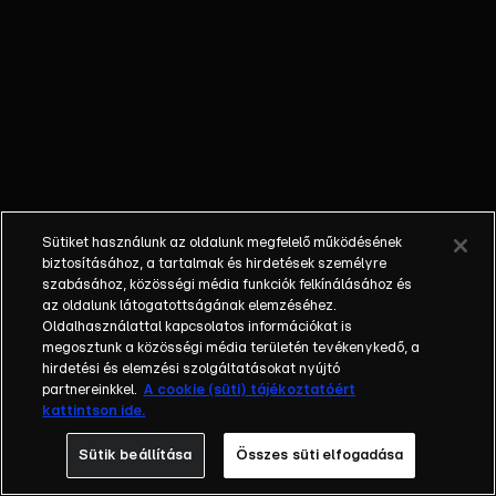
nézőknek,
hogyan működik
körülöttünk a
világ!Velük
együtt járjuk
körül, mit
érdemes
kipróbálni és
mire érdemes
Sütiket használunk az oldalunk megfelelő működésének
figyelni a
biztosításához, a tartalmak és hirdetések személyre
hétköznapokban,
szabásához, közösségi média funkciók felkínálásához és
ezzel teljesen
az oldalunk látogatottságának elemzéséhez.
Oldalhasználattal kapcsolatos információkat is
összerakva a
megosztunk a közösségi média területén tevékenykedő, a
Mozaik
hirdetési és elemzési szolgáltatásokat nyújtó
darabkáit!
partnereinkkel.
A cookie (süti) tájékoztatóért
kattintson ide.
Sütik beállítása
Összes süti elfogadása