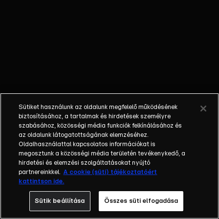
hírességet, miközben az
ország lakossága
alakíthatja a hajsza
menetét.Ennek módszerei:-
Segítségnyújtás a
nyomozóhatóságnak a
celebek tartózkodási helye
kapcsán, tehát
nyomravezetés Sebestyén
Sütiket használunk az oldalunk megfelelő működésének
Balázsnak és segítőinek- A
biztosításához, a tartalmak és hirdetések személyre
celebnyomozóhatóság
szabásához, közösségi média funkciók felkínálásához és
az oldalunk látogatottságának elemzéséhez.
tudatos félrevezetése,
Oldalhasználattal kapcsolatos információkat is
azaz megtévesztő
megosztunk a közösségi média területén tevékenykedő, a
információkkal az üldözés
hirdetési és elemzési szolgáltatásokat nyújtó
és nyomozás
partnereinkkel.
A cookie (süti) tájékoztatóért
kattintson ide.
akadályozása- A celebek
segítése, bújtatása,
Sütik beállítása
Összes süti elfogadása
etetése, telefon