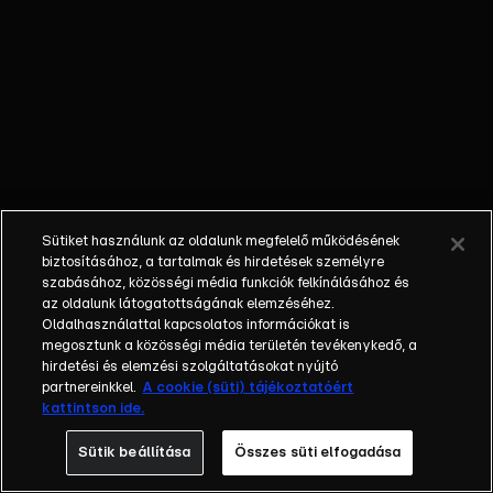
hírességet, miközben az
ország lakossága
alakíthatja a hajsza
menetét.Ennek módszerei:-
Segítségnyújtás a
nyomozóhatóságnak a
celebek tartózkodási helye
kapcsán, tehát
nyomravezetés Sebestyén
Sütiket használunk az oldalunk megfelelő működésének
Balázsnak és segítőinek- A
biztosításához, a tartalmak és hirdetések személyre
celebnyomozóhatóság
szabásához, közösségi média funkciók felkínálásához és
az oldalunk látogatottságának elemzéséhez.
tudatos félrevezetése,
Oldalhasználattal kapcsolatos információkat is
azaz megtévesztő
megosztunk a közösségi média területén tevékenykedő, a
információkkal az üldözés
hirdetési és elemzési szolgáltatásokat nyújtó
és nyomozás
partnereinkkel.
A cookie (süti) tájékoztatóért
kattintson ide.
akadályozása- A celebek
segítése, bújtatása,
Sütik beállítása
Összes süti elfogadása
etetése, telefon