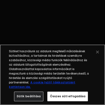
külön műfajjá
nőtte ki magát a
napi, délutáni
talkshow.
Adásról adásra
milliók
nézik.&nbsp;A
főszereplők
mindig
Sütiket használunk az oldalunk megfelelő működésének
hétköznapi
biztosításához, a tartalmak és hirdetések személyre
emberek, a civil
szabásához, közösségi média funkciók felkínálásához és
társadalom
az oldalunk látogatottságának elemzéséhez.
Oldalhasználattal kapcsolatos információkat is
tagjai. Az RTL
megosztunk a közösségi média területén tevékenykedő, a
Magyarország
hirdetési és elemzési szolgáltatásokat nyújtó
történetében is
partnereinkkel.
A cookie (süti) tájékoztatóért
egyedülálló ez a
kattintson ide.
vállalkozás.
Sütik beállítása
Összes süti elfogadása
2001. május 7-én
indult Erdélyi