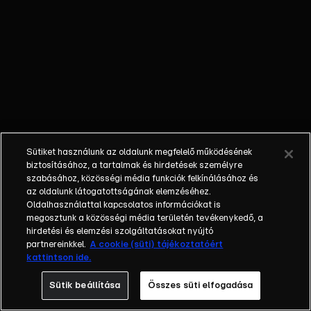
külön műfajjá
nőtte ki magát a
napi, délutáni
talkshow.
Adásról adásra
milliók
nézik.&nbsp;A
főszereplők
mindig
Sütiket használunk az oldalunk megfelelő működésének
hétköznapi
biztosításához, a tartalmak és hirdetések személyre
emberek, a civil
szabásához, közösségi média funkciók felkínálásához és
társadalom
az oldalunk látogatottságának elemzéséhez.
Oldalhasználattal kapcsolatos információkat is
tagjai. Az RTL
megosztunk a közösségi média területén tevékenykedő, a
Magyarország
hirdetési és elemzési szolgáltatásokat nyújtó
történetében is
partnereinkkel.
A cookie (süti) tájékoztatóért
egyedülálló ez a
kattintson ide.
vállalkozás.
Sütik beállítása
Összes süti elfogadása
2001. május 7-én
indult Erdélyi