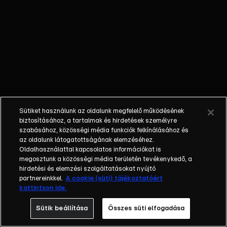
külön műfajjá
nőtte ki magát a
napi, délutáni
talkshow.
Adásról adásra
milliók
nézik.&nbsp;A
főszereplők
mindig
Sütiket használunk az oldalunk megfelelő működésének
hétköznapi
biztosításához, a tartalmak és hirdetések személyre
emberek, a civil
szabásához, közösségi média funkciók felkínálásához és
társadalom
az oldalunk látogatottságának elemzéséhez.
Oldalhasználattal kapcsolatos információkat is
tagjai. Az RTL
megosztunk a közösségi média területén tevékenykedő, a
Magyarország
hirdetési és elemzési szolgáltatásokat nyújtó
történetében is
partnereinkkel.
A cookie (süti) tájékoztatóért
egyedülálló ez a
kattintson ide.
vállalkozás.
Sütik beállítása
Összes süti elfogadása
2001. május 7-én
indult Erdélyi